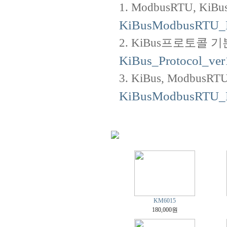
1. ModbusRTU, KiBus 
KiBusModbusRTU_M
2. KiBus프로토콜 기본설명서 -
KiBus_Protocol_ver
3. KiBus, ModbusRTU
KiBusModbusRTU_B
KM6015
180,000원