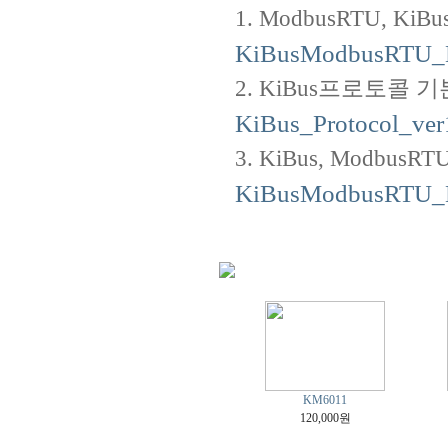
1. ModbusRTU, KiBus 
KiBusModbusRTU_M
2. KiBus프로토콜 기본설명서 -
KiBus_Protocol_ver
3. KiBus, ModbusRTU
KiBusModbusRTU_B
KM6011
120,000원