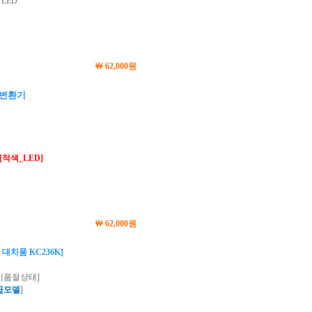
 LED
￦ 62,000원
변환기
[적색_LED]
￦ 62,000원
 대치품 KC236K]
 [일시품절상태]
급모델
]