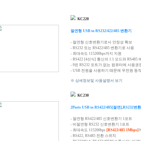
KC220
절연형 USB to RS232/422/485 변환기
- 절연형 신호변환기로서 안정성 확보
- RS232 또는 RS422/485 변환기로 사용
- 최대속도 115200bps까지 지원
- RS422 [4선식] 통신의 1:1 모드와 RS48
- 9핀 RS232 포트가 없는 컴퓨터에 사용권
- USB 전원을 사용하기 때문에 무전원 동
※ 상세정보및 사용설명서 보기
KC230
2Ports USB to RS422/485[절연],RS232변
- 절연형 RS422/485 신호변환기 1포트
- 비절연형 RS232 신호변환기 1포트
- 최대속도 115200bps
[RS422/485 1Mbps]
- RS422, RS485 전환 스위치