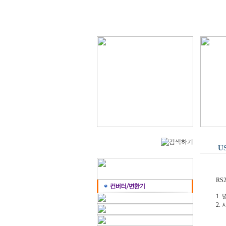
U
RS
1.
2.